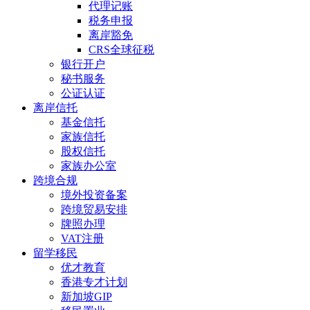
代理记账
税务申报
离岸豁免
CRS全球征税
银行开户
秘书服务
公证认证
离岸信托
基金信托
家族信托
股权信托
家族办公室
跨境合规
境外投资备案
跨境贸易安排
牌照办理
VAT注册
留学移民
优才教育
香港专才计划
新加坡GIP