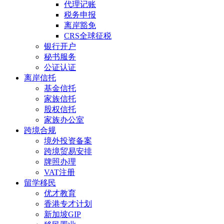
代理记账
税务申报
离岸豁免
CRS全球征税
银行开户
秘书服务
公证认证
离岸信托
基金信托
家族信托
股权信托
家族办公室
跨境合规
境外投资备案
跨境贸易安排
牌照办理
VAT注册
留学移民
优才教育
香港专才计划
新加坡GIP