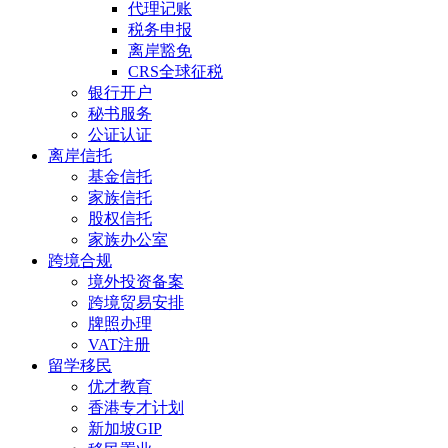
代理记账
税务申报
离岸豁免
CRS全球征税
银行开户
秘书服务
公证认证
离岸信托
基金信托
家族信托
股权信托
家族办公室
跨境合规
境外投资备案
跨境贸易安排
牌照办理
VAT注册
留学移民
优才教育
香港专才计划
新加坡GIP