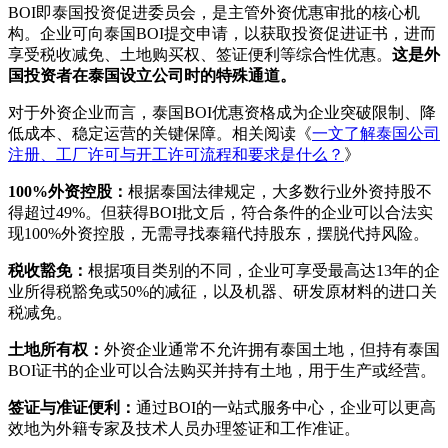
BOI即泰国投资促进委员会，是主管外资优惠审批的核心机
构。企业可向泰国BOI提交申请，以获取投资促进证书，进而
享受税收减免、土地购买权、签证便利等综合性优惠。
这是外
国投资者在泰国设立公司时的特殊通道。
对于外资企业而言，泰国BOI优惠资格成为企业突破限制、降
低成本、稳定运营的关键保障。相关阅读《
一文了解泰国公司
注册、工厂许可与开工许可流程和要求是什么？
》
100%外资控股：
根据泰国法律规定，大多数行业外资持股不
得超过49%。但获得BOI批文后，符合条件的企业可以合法实
现100%外资控股，无需寻找泰籍代持股东，摆脱代持风险。
税收豁免：
根据项目类别的不同，企业可享受最高达13年的企
业所得税豁免或50%的减征，以及机器、研发原材料的进口关
税减免。
土地所有权：
外资企业通常不允许拥有泰国土地，但持有泰国
BOI证书的企业可以合法购买并持有土地，用于生产或经营。
签证与准证便利：
通过BOI的一站式服务中心，企业可以更高
效地为外籍专家及技术人员办理签证和工作准证。