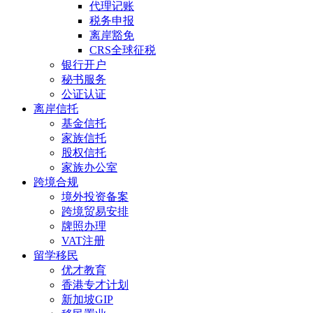
代理记账
税务申报
离岸豁免
CRS全球征税
银行开户
秘书服务
公证认证
离岸信托
基金信托
家族信托
股权信托
家族办公室
跨境合规
境外投资备案
跨境贸易安排
牌照办理
VAT注册
留学移民
优才教育
香港专才计划
新加坡GIP