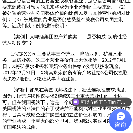
营业是否是公司的主要营业或核心营业，是否是公司盈利的主
要来源或在可预见的未来将成为企业盈利的主要来源；（2）
被处置的营业占公司整体价值的比例以及与其他营业的相对比
例；（3）被处置的营业是否仍然受整个关联公司集团控制
等。让我们以下例来进行说明：
【案例】某啤酒集团资产并购案——是否构成“实质性经
营活动改变”？
1.假定X公司主要从事三个营业：啤酒业务、矿泉水业
务、豆奶业务。这三个营业在价值上大体相等。2012年7月1
日，X将矿泉水业务和豆奶业务出售给Y公司以换取现金。
2012年12月31日，X将其剩余的所有资产转让给Z公司仅换取
表决权Z股份。Z继续从事啤酒业务。
【解析】如果在美国联邦税法下，经营连续性要求满足。
因为，经营连续性仅要求Z继续X三个重大营业中的一个即
可以介绍下你们的产品么
可。但在我国税法下，这是一个颇具争议的问题。博大认为，
美国税法的立法目的在于税法并不能构成对企业重组交易的障
碍，它具有鼓励企业并购重组的立法价值和取向，只要被保留
的营业构成一个重大的部分即可。我国税法实践可以考虑借鉴
美国税法的成例。