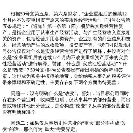
根据59号文第五条、第六条规定，“企业重组后的连续12
个月内不改变重组资产原来的实质性经营活动”。而4号公告第
五条规定：“《通知》第一条第（四）项所称实质经营性资
产，是指企业用于从事生产经营活动、与产生经营收入直接相
关的资产，包括经营所用各类资产、企业拥有的商业信息和技
术、经营活动产生的应收款项、投资资产等。”我们可以发现4
号公告仅仅对什么是实质经营性资产进行了解释，并没有对什
么是“企业重组后的连续12个月内不改变重组资产原来的实质
性经营活动”进行解释。譬如，什么是“实质性经营活动”？什
么是“改变”？59号文和4号公告都没有给出明确的解释和答
案，这也成为实务中模糊的地带，会给纳税人事先的税务评估
带来障碍和不确定性。主要存在如下两个方面尚待完善：
问题一：没有明确什么是“改变”。譬如，当目标公司同时
存在多个营业时，收购重组后，仅从事其中的部分营业，而出
售或转移其他部分营业，是否构成“改变”？从事的部分营业是
否有判断标准？
问题二：如果仅从事历史性营业的“重大”部分不构成“改
变”的话，那么何为“重大”需要界定。