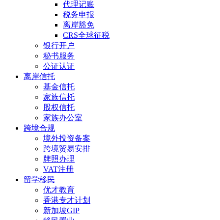
代理记账
税务申报
离岸豁免
CRS全球征税
银行开户
秘书服务
公证认证
离岸信托
基金信托
家族信托
股权信托
家族办公室
跨境合规
境外投资备案
跨境贸易安排
牌照办理
VAT注册
留学移民
优才教育
香港专才计划
新加坡GIP