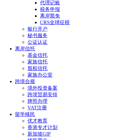
代理记账
税务申报
离岸豁免
CRS全球征税
银行开户
秘书服务
公证认证
离岸信托
基金信托
家族信托
股权信托
家族办公室
跨境合规
境外投资备案
跨境贸易安排
牌照办理
VAT注册
留学移民
优才教育
香港专才计划
新加坡GIP