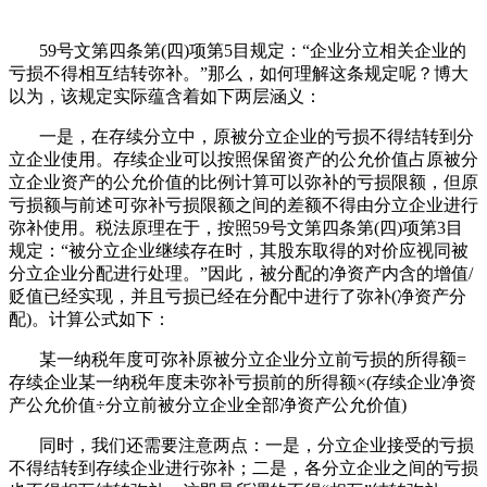
59号文第四条第(四)项第5目规定：“企业分立相关企业的
亏损不得相互结转弥补。”那么，如何理解这条规定呢？博大
以为，该规定实际蕴含着如下两层涵义：
一是，在存续分立中，原被分立企业的亏损不得结转到分
立企业使用。存续企业可以按照保留资产的公允价值占原被分
立企业资产的公允价值的比例计算可以弥补的亏损限额，但原
亏损额与前述可弥补亏损限额之间的差额不得由分立企业进行
弥补使用。税法原理在于，按照59号文第四条第(四)项第3目
规定：“被分立企业继续存在时，其股东取得的对价应视同被
分立企业分配进行处理。”因此，被分配的净资产内含的增值/
贬值已经实现，并且亏损已经在分配中进行了弥补(净资产分
配)。计算公式如下：
某一纳税年度可弥补原被分立企业分立前亏损的所得额=
存续企业某一纳税年度未弥补亏损前的所得额×(存续企业净资
产公允价值÷分立前被分立企业全部净资产公允价值)
同时，我们还需要注意两点：一是，分立企业接受的亏损
不得结转到存续企业进行弥补；二是，各分立企业之间的亏损