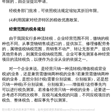
年限的，由企业提出申请。
经税务部门批准，可依照税法规定缩短其折旧年限。
(4)利用国家对经济特区的税收优惠敢策。
经营范围的税务规划
由于我国实行多种流转税，企业经营范围不同，缴纳的税
种也不同。从事货物销售或进口的，提供加工、修理修配劳务
的，属增值税纳税范围，而销售不动产、转让无形资产、提供
其他劳务的，则属营业税纳税范围。企业可事先测算各种经营
项目的流转税负，以便作为企业从业的依据之一。
对一个企业来说。是经营只纳一种流转税(增值税或背业
税)的业务，还是兼营需缴纳两种税的业务?若兼营需缴纳两种
税的业务，是想分别计税(需要分别设账、分别核算)，还是想
只纳一种税(不分别设账、分别核算)——增值税?这些事先均
可以进行税负测算。若准备经营只纳一种税的业务，还要进一
步考虑不同档次税率、应税与减免税的问题，不同应税项目的
税负、整体税负，都应事先予以测算。
部分图片及内容来源于网络，如有侵权请联系邮箱szprm@incorp.international