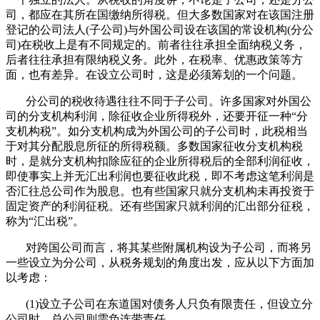
司，都应在其所在国缴纳所得税。但大多数国家对在该国注册
登记的公司法人(子公司)与外国公司设在该国的常设机构(分公
司)在税收上是有不同规定的。前者往往承担全面纳税义务，
后者往往承担有限纳税义务。此外，在税率、优惠政策等方
面，也有差异。在设立公司时，这是必须筹划的一个问题。
分公司的税收待遇往往不同于子公司。许多国家对外国公
司的分支机构利润，除征收企业所得税外，还要开征一种“分
支机构税”。如分支机构成为外国公司的子公司时，此税相当
于对其分配股息所征的所得税额。多数国家征收分支机构税
时，是就分支机构扣除应征的企业所得税后的全部利润征收，
即使事实上并无汇出利润也要征收此税，即不考虑这笔利润是
否汇往总公司作为股息。也有些国家只就分支机构未再投资于
固定资产的利润征税。还有些国家只就利润的汇出部分征税，
称为“汇出税”。
对跨国公司而言，将其某些附属机构设为子公司，而将另
一些设立为分公司，从税务规划的角度出发，应从以下方面加
以考虑：
(1)设立子公司在东道国对债务人只负有限责任，但设立分
公司时，总公司则需负连带责任。