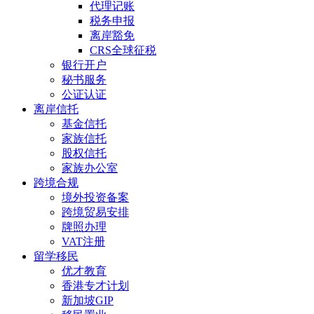
代理记账
税务申报
离岸豁免
CRS全球征税
银行开户
秘书服务
公证认证
离岸信托
基金信托
家族信托
股权信托
家族办公室
跨境合规
境外投资备案
跨境贸易安排
牌照办理
VAT注册
留学移民
优才教育
香港专才计划
新加坡GIP