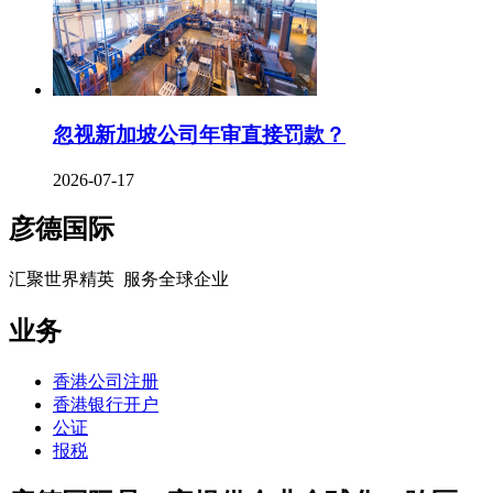
忽视新加坡公司年审直接罚款？
2026-07-17
彦德国际
汇聚世界精英 服务全球企业
业务
香港公司注册
香港银行开户
公证
报税